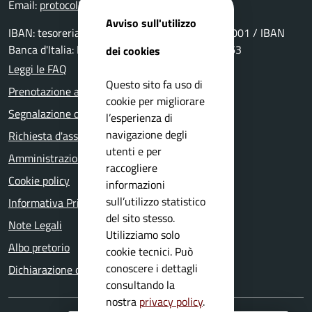
Email:
protocollo@comune.vestone.bs.it
Avviso sull'utilizzo
IBAN: tesoreria: IT69P0511655390000000029001 / IBAN
Banca d'Italia: IT15Y0100004306TU0000006963
dei cookies
Leggi le FAQ
Questo sito fa uso di
Prenotazione appuntamento
cookie per migliorare
Segnalazione disservizio
l’esperienza di
navigazione degli
Richiesta d'assistenza
utenti e per
Amministrazione trasparente
raccogliere
Cookie policy
informazioni
sull’utilizzo statistico
Informativa Privacy
del sito stesso.
Note Legali
Utilizziamo solo
Albo pretorio
cookie tecnici. Può
conoscere i dettagli
Dichiarazione di accessibilità
consultando la
nostra
privacy policy
.