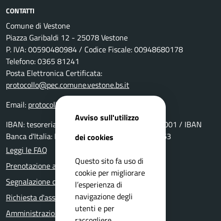
CONTATTI
Comune di Vestone
Piazza Garibaldi 12 - 25078 Vestone
P. IVA: 00590480984 / Codice Fiscale: 00948680178
Telefono: 0365 81241
Posta Elettronica Certificata:
protocollo@pec.comune.vestone.bs.it
Email:
protocollo@comune.vestone.bs.it
Avviso sull'utilizzo
IBAN: tesoreria: IT69P0511655390000000029001 / IBAN
Banca d'Italia: IT15Y0100004306TU0000006963
dei cookies
Leggi le FAQ
Questo sito fa uso di
Prenotazione appuntamento
cookie per migliorare
Segnalazione disservizio
l’esperienza di
navigazione degli
Richiesta d'assistenza
utenti e per
Amministrazione trasparente
raccogliere