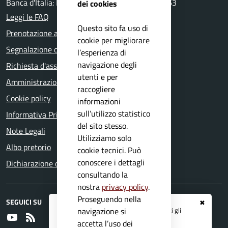
Banca d'Italia: IT15Y0100004306TU0000006963
dei cookies
Leggi le FAQ
Questo sito fa uso di
Prenotazione appuntamento
cookie per migliorare
Segnalazione disservizio
l’esperienza di
navigazione degli
Richiesta d'assistenza
utenti e per
Amministrazione trasparente
raccogliere
Cookie policy
informazioni
sull’utilizzo statistico
Informativa Privacy
del sito stesso.
Note Legali
Utilizziamo solo
Albo pretorio
cookie tecnici. Può
conoscere i dettagli
Dichiarazione di accessibilità
consultando la
nostra
privacy policy
.
Proseguendo nella
SEGUICI SU
✖
Registrati ai servizi
APP IO
e ricevi tutti gli
navigazione si
Youtube
RSS
aggiornamenti dall'Ente
accetta l’uso dei