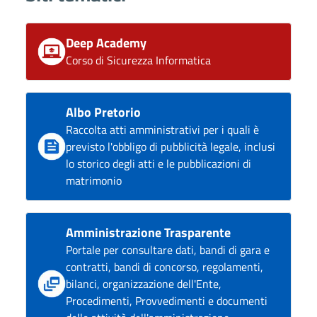
Deep Academy
Corso di Sicurezza Informatica
Albo Pretorio
Raccolta atti amministrativi per i quali è
previsto l'obbligo di pubblicità legale, inclusi
lo storico degli atti e le pubblicazioni di
matrimonio
Amministrazione Trasparente
Portale per consultare dati, bandi di gara e
contratti, bandi di concorso, regolamenti,
bilanci, organizzazione dell'Ente,
Procedimenti, Provvedimenti e documenti