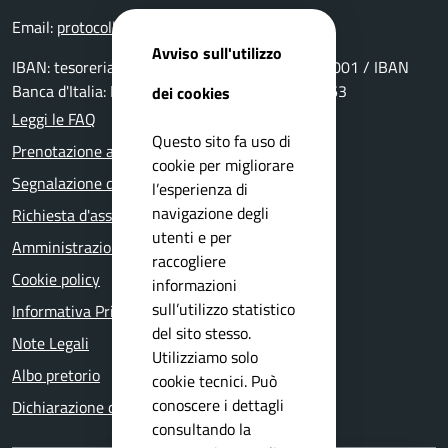
Email:
protocollo@comune.vestone.bs.it
Avviso sull'utilizzo
IBAN: tesoreria: IT69P0511655390000000029001 / IBAN
Banca d'Italia: IT15Y0100004306TU0000006963
dei cookies
Leggi le FAQ
Questo sito fa uso di
Prenotazione appuntamento
cookie per migliorare
Segnalazione disservizio
l’esperienza di
navigazione degli
Richiesta d'assistenza
utenti e per
Amministrazione trasparente
raccogliere
Cookie policy
informazioni
sull’utilizzo statistico
Informativa Privacy
del sito stesso.
Note Legali
Utilizziamo solo
Albo pretorio
cookie tecnici. Può
conoscere i dettagli
Dichiarazione di accessibilità
consultando la