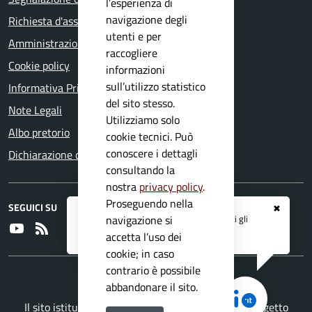
l’esperienza di
navigazione degli
Richiesta d'assistenza
utenti e per
Amministrazione trasparente
raccogliere
Cookie policy
informazioni
sull’utilizzo statistico
Informativa Privacy
del sito stesso.
Note Legali
Utilizziamo solo
Albo pretorio
cookie tecnici. Può
conoscere i dettagli
Dichiarazione di accessibilità
consultando la
nostra
privacy policy
.
Proseguendo nella
SEGUICI SU
✖
Registrati ai servizi
APP IO
e ricevi tutti gli
navigazione si
Youtube
RSS
aggiornamenti dall'Ente
accetta l’uso dei
cookie; in caso
contrario è possibile
abbandonare il sito.
Il sito istituzionale del Comune di Vestone è un progetto