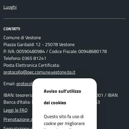
Luoghi
CONTATTI
Comune di Vestone
Piazza Garibaldi 12 - 25078 Vestone
P. IVA: 00590480984 / Codice Fiscale: 00948680178
Telefono: 0365 81241
Posta Elettronica Certificata:
protocollo@pec.comune.vestone.bs.it
Email:
protocollo@comune.vestone.bs.it
Avviso sull'utilizzo
IBAN: tesoreria: IT69P0511655390000000029001 / IBAN
Banca d'Italia: IT15Y0100004306TU0000006963
dei cookies
Leggi le FAQ
Questo sito fa uso di
Prenotazione appuntamento
cookie per migliorare
Segnalazione disservizio