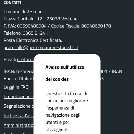
CONTATTI
Comune di Vestone
Piazza Garibaldi 12 - 25078 Vestone
P. IVA: 00590480984 / Codice Fiscale: 00948680178
Telefono: 0365 81241
Posta Elettronica Certificata:
protocollo@pec.comune.vestone.bs.it
Email:
protocollo@comune.vestone.bs.it
Avviso sull'utilizzo
IBAN: tesoreria: IT69P0511655390000000029001 / IBAN
Banca d'Italia: IT15Y0100004306TU0000006963
dei cookies
Leggi le FAQ
Questo sito fa uso di
Prenotazione appuntamento
cookie per migliorare
Segnalazione disservizio
l’esperienza di
navigazione degli
Richiesta d'assistenza
utenti e per
Amministrazione trasparente
raccogliere